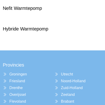
Nefit Warmtepomp
Hybride Warmtepomp
Provincies
Groningen
Utrecht
Friesland
Noord-Holland
Drenthe
Zuid-Holland
Overijssel
Zeeland
Flevoland
Brabant