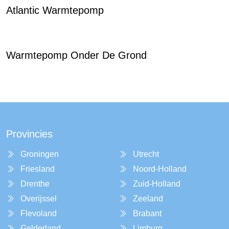
Atlantic Warmtepomp
Warmtepomp Onder De Grond
Provincies
Groningen
Utrecht
Friesland
Noord-Holland
Drenthe
Zuid-Holland
Overijssel
Zeeland
Flevoland
Brabant
Gelderland
Limburg