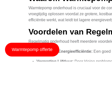
Warmtepomp onderhoud is cruciaal voor de cont
vroegtijdig oplossen voordat ze grotere, kost
efficiëntie werkt, wat leidt tot lagere energiev
Voordelen van Regel
Regelmatig onderhoud heeft meerdere voordel
Warmtepomp offerte
Verbeterde Energieefficiëntie:
Een goed o
Vergroting Lijfduur:
Door kleine probleme
Gezond en Veilig:
Regelmatig onderhoud zo
Hoe Vaak Warmtepom
De frequentie van warmtepomp onderhoud hangt
richtlijn is om elk jaar een volledige controle 
met extreme weersomstandigheden, kan het nod