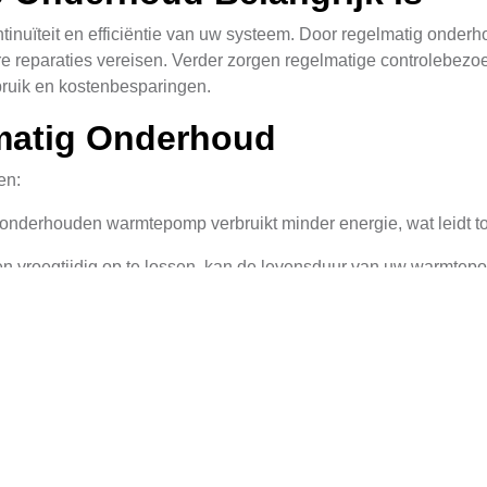
inuïteit en efficiëntie van uw systeem. Door regelmatig onderh
bare reparaties vereisen. Verder zorgen regelmatige controleb
erbruik en kostenbesparingen.
matig Onderhoud
en:
nderhouden warmtepomp verbruikt minder energie, wat leidt to
n vroegtijdig op te lossen, kan de levensduur van uw warmtepo
rgt ervoor dat alle componenten veilig en zuiver functioneren
p Onderhoud Georganiseerd
 af van verschillende factoren, zoals de type warmtepomp, om
te laten uitvoeren door een professionele diensverlener. Bij extra
ig zijn om vaker onderhoud te verrichten.