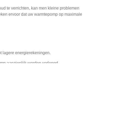
oud te verrichten, kan men kleine problemen
ezoeken ervoor dat uw warmtepomp op maximale
t lagere energierekeningen.
mp aanzienlijk worden verlengd.
, wat bijdraagt aan een gezondere binnenlucht.
 Moet Worden
geving en gebruik. Echter, een algemene
 zware belasting of als u in een gebied woont